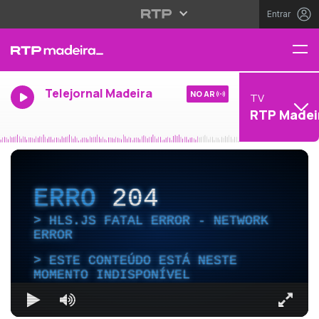
Entrar
Telejornal Madeira
NO AR
TV
RTP Madei
ERRO
204
HLS.JS FATAL ERROR - NETWORK
ERROR
ESTE CONTEÚDO ESTÁ NESTE
MOMENTO INDISPONÍVEL