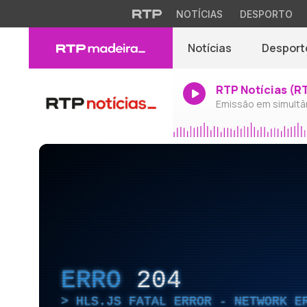
NOTÍCIAS
DESPORTO
Notícias
Desport
RTP Notícias (R
Emissão em simultâ
ERRO
204
HLS.JS FATAL ERROR - NETWORK E