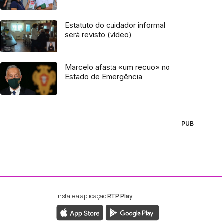
Estatuto do cuidador informal
será revisto (vídeo)
Marcelo afasta «um recuo» no
Estado de Emergência
PUB
Instale a aplicação
RTP Play
ebook da RTP Madeira
nstagram da RTP Madeira