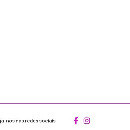
Aceder ao Fac
Aceder ao I
ga-nos nas redes sociais