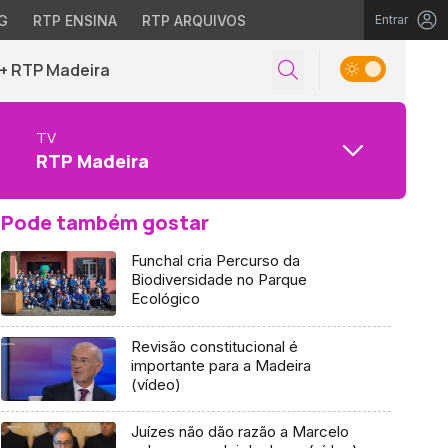
G
RTP ENSINA
RTP ARQUIVOS
Entrar
+ RTP Madeira
TV
RTP Madeira
Pode também gostar
Funchal cria Percurso da
Biodiversidade no Parque
Ecológico
Revisão constitucional é
importante para a Madeira
(vídeo)
Juízes não dão razão a Marcelo