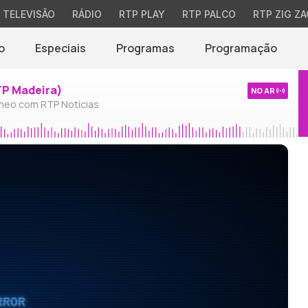
TELEVISÃO
RÁDIO
RTP PLAY
RTP PALCO
RTP ZIG ZA
o
Especiais
Programas
Programação
TP Madeira)
NO AR
neo com RTP Notícias
RROR