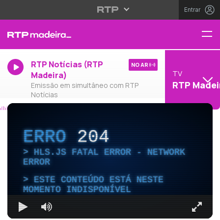
Entrar
RTP Notícias (RTP
NO AR
TV
Madeira)
RTP Madei
Emissão em simultâneo com RTP
Notícias
ERRO
204
HLS.JS FATAL ERROR - NETWORK
ERROR
ESTE CONTEÚDO ESTÁ NESTE
MOMENTO INDISPONÍVEL