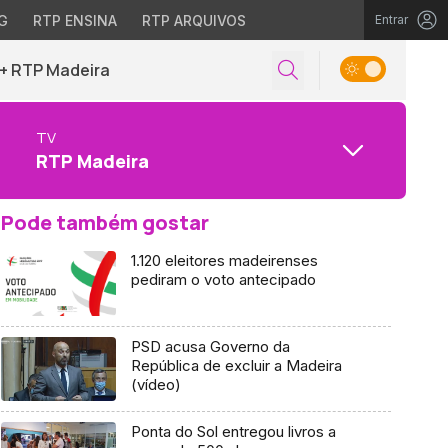
G
RTP ENSINA
RTP ARQUIVOS
Entrar
+ RTP Madeira
TV
RTP Madeira
Pode também gostar
1.120 eleitores madeirenses
pediram o voto antecipado
PSD acusa Governo da
República de excluir a Madeira
(vídeo)
Ponta do Sol entregou livros a