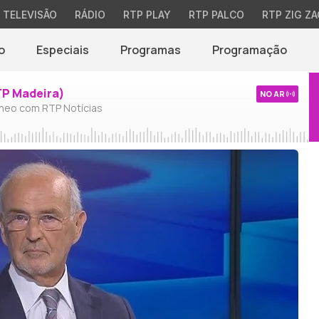
TELEVISÃO
RÁDIO
RTP PLAY
RTP PALCO
RTP ZIG ZA
o
Especiais
Programas
Programação
TP Madeira)
NO AR
neo com RTP Notícias