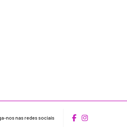
Aceder ao Fac
Aceder ao I
ga-nos nas redes sociais