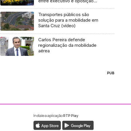
entre executivo e oposição
(áudio)
Transportes públicos são
solução para a mobilidade em
Santa Cruz (vídeo)
Carlos Pereira defende
regionalização da mobilidade
aérea
PUB
Instale a aplicação
RTP Play
ebook da RTP Madeira
nstagram da RTP Madeira