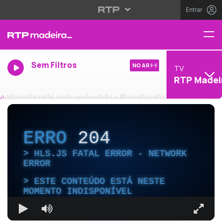
Entrar
Sem Filtros
NO AR
TV
RTP Madei
ERRO
204
HLS.JS FATAL ERROR - NETWORK
ERROR
ESTE CONTEÚDO ESTÁ NESTE
MOMENTO INDISPONÍVEL