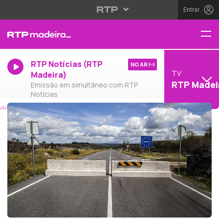
Entrar
RTP Notícias (RTP
NO AR
TV
Madeira)
RTP Madei
Emissão em simultâneo com RTP
Notícias