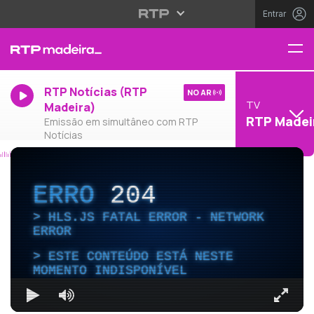
Entrar
RTP Notícias (RTP
NO AR
TV
Madeira)
RTP Madei
Emissão em simultâneo com RTP
Notícias
ERRO
204
HLS.JS FATAL ERROR - NETWORK
ERROR
ESTE CONTEÚDO ESTÁ NESTE
MOMENTO INDISPONÍVEL