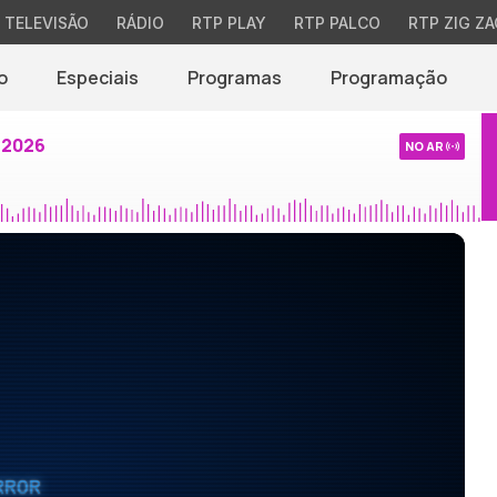
TELEVISÃO
RÁDIO
RTP PLAY
RTP PALCO
RTP ZIG ZA
o
Especiais
Programas
Programação
 2026
NO AR
RROR