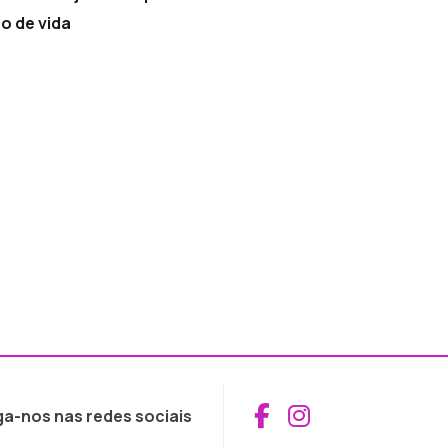
o de vida
Aceder ao Fac
Aceder ao I
ga-nos nas redes sociais