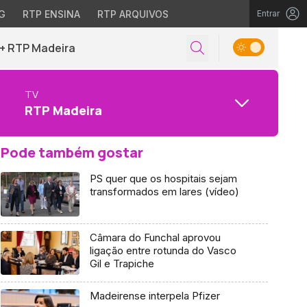
G
RTP ENSINA
RTP ARQUIVOS
Entrar
+ RTP Madeira
TV
RTP Madeira
Pode também gostar
PS quer que os hospitais sejam
transformados em lares (vídeo)
Câmara do Funchal aprovou
ligação entre rotunda do Vasco
Gil e Trapiche
Madeirense interpela Pfizer