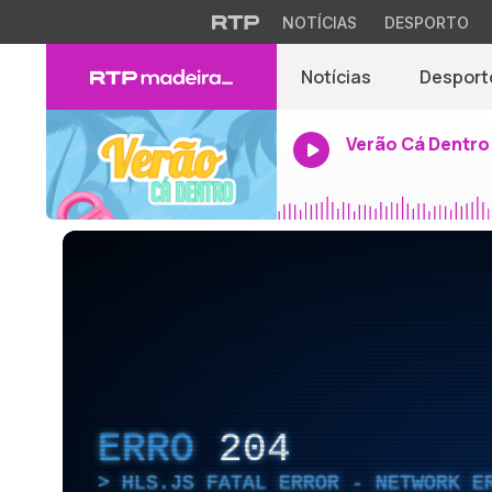
NOTÍCIAS
DESPORTO
Notícias
Desport
Verão Cá Dentro
ERRO
204
HLS.JS FATAL ERROR - NETWORK E