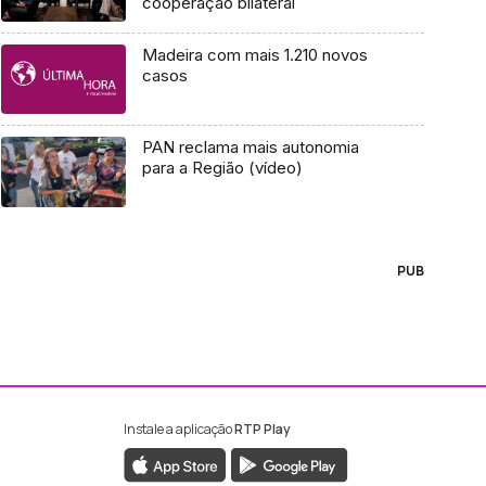
cooperação bilateral
Madeira com mais 1.210 novos
casos
PAN reclama mais autonomia
para a Região (vídeo)
PUB
Instale a aplicação
RTP Play
ebook da RTP Madeira
nstagram da RTP Madeira