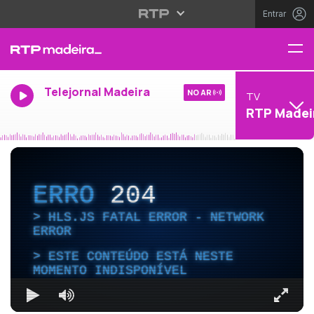
Entrar
Telejornal Madeira
NO AR
TV
RTP Madei
ERRO
204
HLS.JS FATAL ERROR - NETWORK
ERROR
ESTE CONTEÚDO ESTÁ NESTE
MOMENTO INDISPONÍVEL