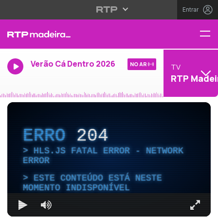
Entrar
Verão Cá Dentro 2026
NO AR
TV
RTP Madei
ERRO
204
HLS.JS FATAL ERROR - NETWORK
ERROR
ESTE CONTEÚDO ESTÁ NESTE
MOMENTO INDISPONÍVEL