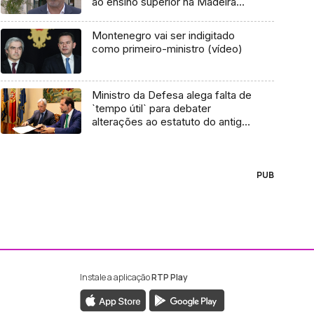
ao ensino superior na Madeira
(vídeo)
Montenegro vai ser indigitado
como primeiro-ministro (vídeo)
Ministro da Defesa alega falta de
`tempo útil` para debater
alterações ao estatuto do antigo
combatente
PUB
Instale a aplicação
RTP Play
ebook da RTP Madeira
nstagram da RTP Madeira