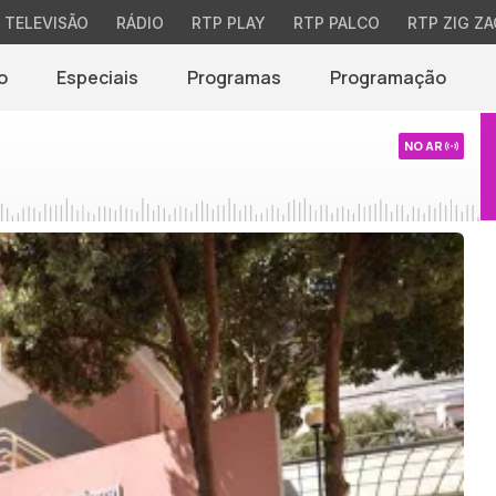
TELEVISÃO
RÁDIO
RTP PLAY
RTP PALCO
RTP ZIG ZA
o
Especiais
Programas
Programação
NO AR