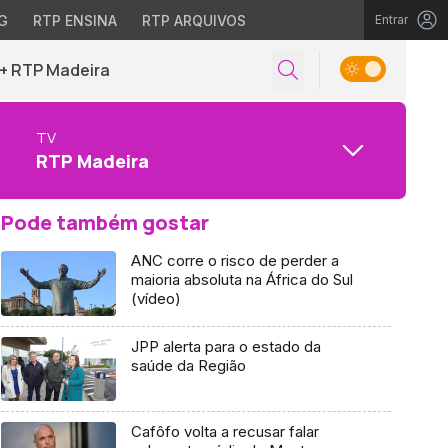
G
RTP ENSINA
RTP ARQUIVOS
Entrar
+ RTP Madeira
TV
RTP Madeira
Pode também gostar
ANC corre o risco de perder a
maioria absoluta na África do Sul
(vídeo)
JPP alerta para o estado da
saúde da Região
Cafôfo volta a recusar falar