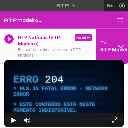
Entrar
RTP Notícias (RTP
NO AR
TV
Madeira)
RTP Madei
Emissão em simultâneo com RTP
Notícias
ERRO
204
HLS.JS FATAL ERROR - NETWORK
ERROR
ESTE CONTEÚDO ESTÁ NESTE
MOMENTO INDISPONÍVEL