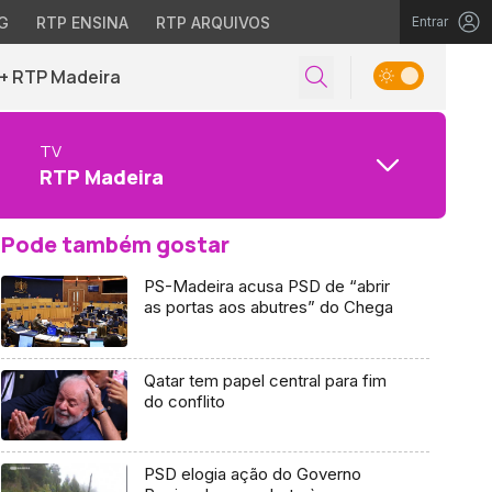
G
RTP ENSINA
RTP ARQUIVOS
Entrar
+ RTP Madeira
TV
RTP Madeira
Pode também gostar
PS-Madeira acusa PSD de “abrir
as portas aos abutres” do Chega
Qatar tem papel central para fim
do conflito
PSD elogia ação do Governo