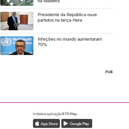
na Madeira
Presidente da República ouve
partidos na terça-feira
Infeções no mundo aumentaram
70%
PUB
Instale a aplicação
RTP Play
ebook da RTP Madeira
nstagram da RTP Madeira