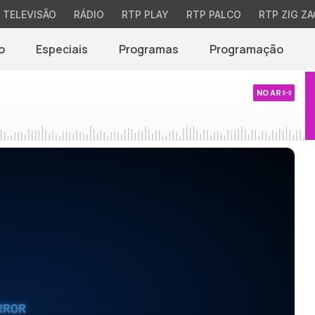
TELEVISÃO
RÁDIO
RTP PLAY
RTP PALCO
RTP ZIG ZA
o
Especiais
Programas
Programação
NO AR
RROR