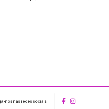
Aceder ao Fac
Aceder ao I
ga-nos nas redes sociais