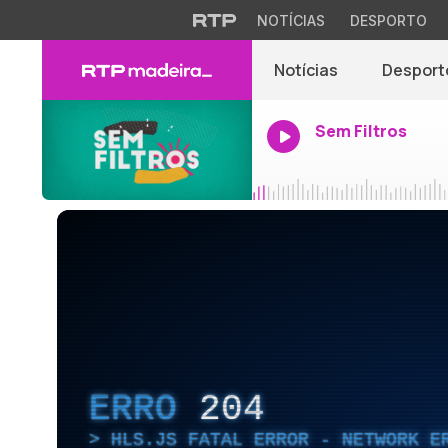
NOTÍCIAS
DESPORTO
Notícias
Desport
Sem Filtros
ERRO
204
HLS.JS FATAL ERROR - NETWORK E