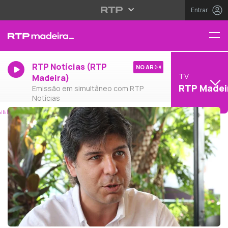
Entrar
RTP Notícias (RTP
NO AR
TV
Madeira)
RTP Madei
Emissão em simultâneo com RTP
Notícias