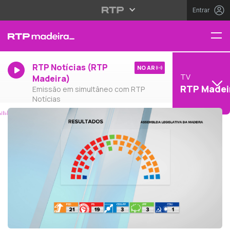
Entrar
RTP Notícias (RTP
NO AR
TV
Madeira)
RTP Madei
Emissão em simultâneo com RTP
Notícias