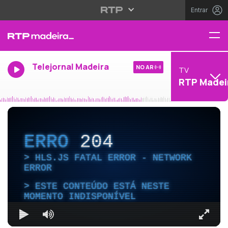
Entrar
Telejornal Madeira
NO AR
TV
RTP Madei
ERRO
204
HLS.JS FATAL ERROR - NETWORK
ERROR
ESTE CONTEÚDO ESTÁ NESTE
MOMENTO INDISPONÍVEL