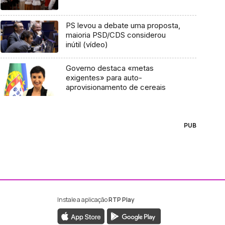
PS levou a debate uma proposta,
maioria PSD/CDS considerou
inútil (vídeo)
Governo destaca «metas
exigentes» para auto-
aprovisionamento de cereais
PUB
Instale a aplicação
RTP Play
ebook da RTP Madeira
nstagram da RTP Madeira