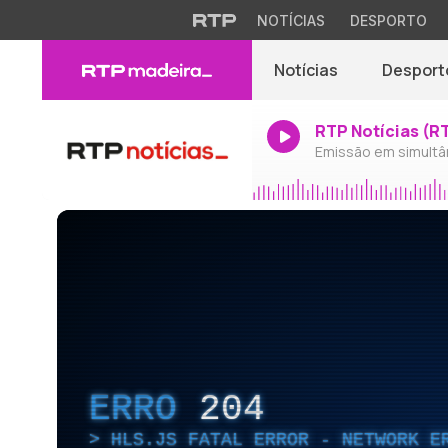
NOTÍCIAS
DESPORTO
Notícias
Desport
RTP Notícias (R
Emissão em simultâ
ERRO
204
HLS.JS FATAL ERROR - NETWORK E