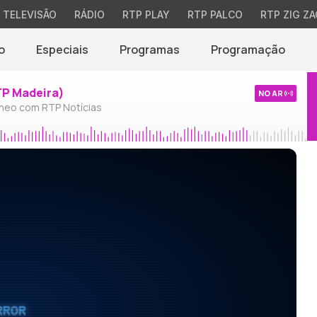
TELEVISÃO
RÁDIO
RTP PLAY
RTP PALCO
RTP ZIG ZA
o
Especiais
Programas
Programação
TP Madeira)
NO AR
neo com RTP Notícias
RROR