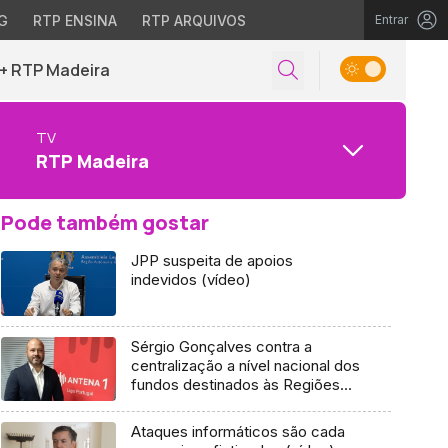
G
RTP ENSINA
RTP ARQUIVOS
Entrar
+ RTP Madeira
TV
RTP Madeira
Pode também gostar
JPP suspeita de apoios
indevidos (vídeo)
Sérgio Gonçalves contra a
centralização a nível nacional dos
fundos destinados às Regiões
(áudio)
Ataques informáticos são cada