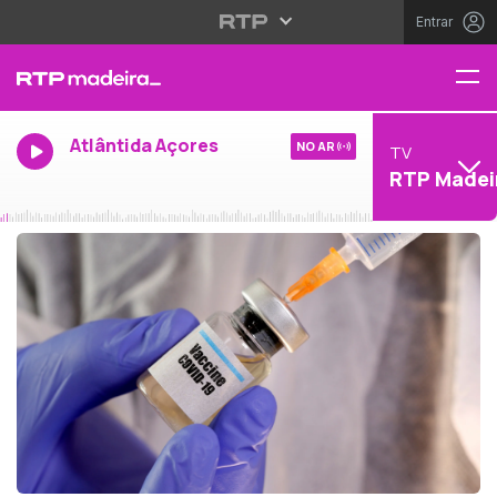
Entrar
Atlântida Açores
NO AR
TV
RTP Madei