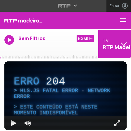
Entrar
Sem Filtros
NO AR
TV
RTP Madei
ERRO
204
HLS.JS FATAL ERROR - NETWORK
ERROR
ESTE CONTEÚDO ESTÁ NESTE
MOMENTO INDISPONÍVEL