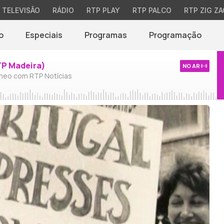
TELEVISÃO
RÁDIO
RTP PLAY
RTP PALCO
RTP ZIG ZA
o
Especiais
Programas
Programação
TP Madeira)
NO AR
neo com RTP Notícias