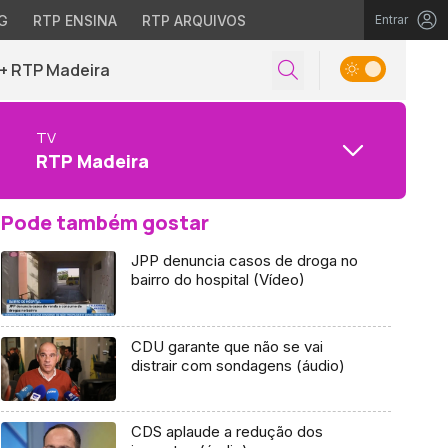
G
RTP ENSINA
RTP ARQUIVOS
Entrar
+ RTP Madeira
TV
RTP Madeira
Pode também gostar
JPP denuncia casos de droga no
bairro do hospital (Vídeo)
CDU garante que não se vai
distrair com sondagens (áudio)
CDS aplaude a redução dos