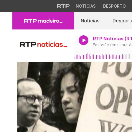
NOTÍCIAS
DESPORTO
Notícias
Desport
RTP Notícias (R
Emissão em simultâ