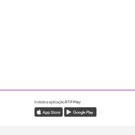
Instale a aplicação
RTP Play
ebook da RTP Madeira
nstagram da RTP Madeira