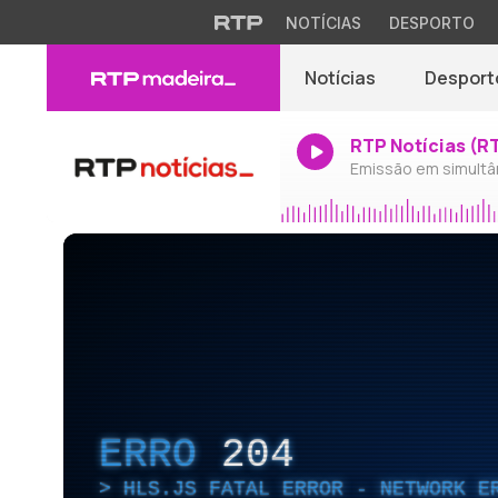
NOTÍCIAS
DESPORTO
Notícias
Desport
RTP Notícias (R
Emissão em simultâ
ERRO
204
HLS.JS FATAL ERROR - NETWORK E