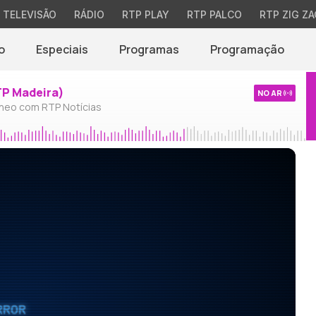
TELEVISÃO
RÁDIO
RTP PLAY
RTP PALCO
RTP ZIG ZA
o
Especiais
Programas
Programação
TP Madeira)
NO AR
neo com RTP Notícias
RROR