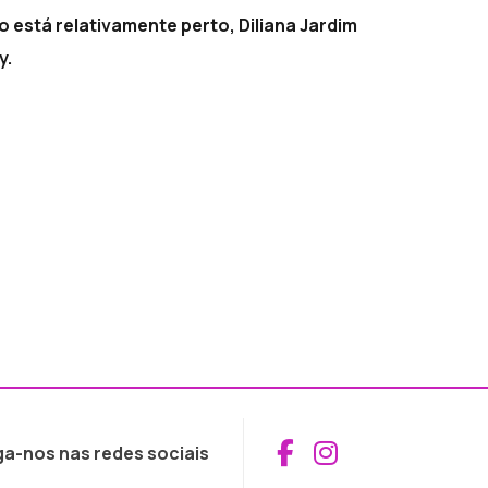
o está relativamente perto, Diliana Jardim
y.
Aceder ao Fac
Aceder ao I
ga-nos nas redes sociais