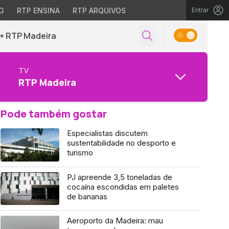
G
RTP ENSINA
RTP ARQUIVOS
Entrar
+ RTP Madeira
TV
RTP Madeira
Pode também gostar
Especialistas discutem
sustentabilidade no desporto e
turismo
PJ apreende 3,5 toneladas de
cocaína escondidas em paletes
de bananas
Aeroporto da Madeira: mau