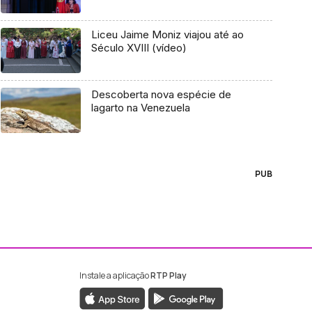
Liceu Jaime Moniz viajou até ao
Século XVIII (vídeo)
Descoberta nova espécie de
lagarto na Venezuela
PUB
Instale a aplicação
RTP Play
ebook da RTP Madeira
nstagram da RTP Madeira