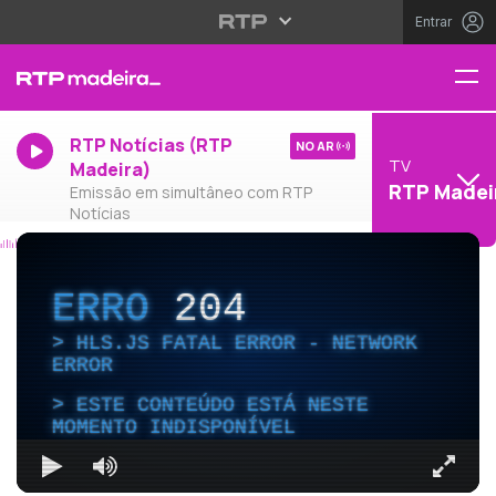
Entrar
RTP Notícias (RTP
NO AR
TV
Madeira)
RTP Madei
Emissão em simultâneo com RTP
Notícias
ERRO
204
HLS.JS FATAL ERROR - NETWORK
ERROR
ESTE CONTEÚDO ESTÁ NESTE
MOMENTO INDISPONÍVEL