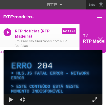
Entrar
RTP Notícias (RTP
NO AR
TV
Madeira)
RTP Madei
Emissão em simultâneo com RTP
Notícias
ERRO
204
HLS.JS FATAL ERROR - NETWORK
ERROR
ESTE CONTEÚDO ESTÁ NESTE
MOMENTO INDISPONÍVEL