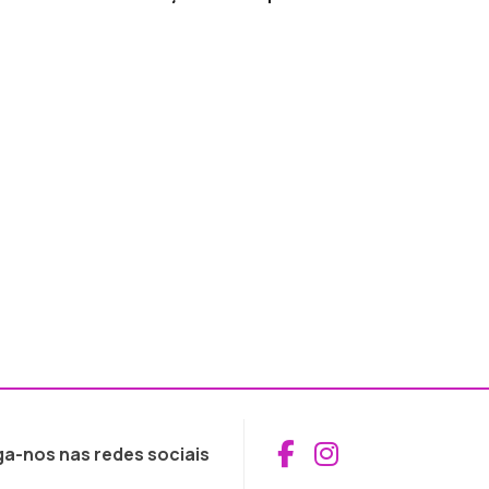
Aceder ao Fac
Aceder ao I
ga-nos nas redes sociais