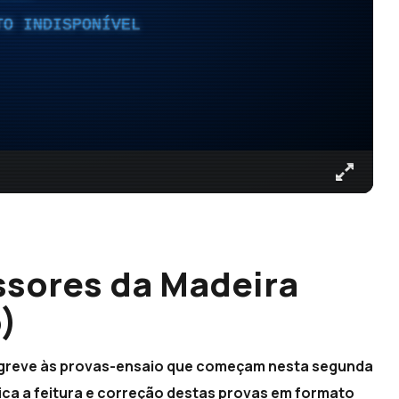
TO INDISPONÍVEL
ssores da Madeira
)
à greve às provas-ensaio que começam nesta segunda
lica a feitura e correção destas provas em formato