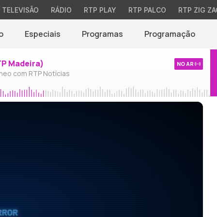
TELEVISÃO
RÁDIO
RTP PLAY
RTP PALCO
RTP ZIG ZA
o
Especiais
Programas
Programação
TP Madeira)
NO AR
neo com RTP Notícias
RROR