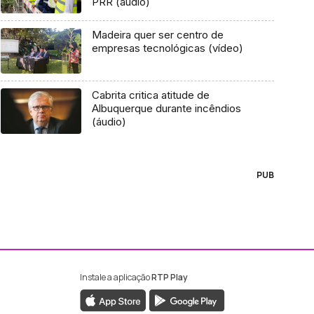
PRR (áudio)
Madeira quer ser centro de
empresas tecnológicas (vídeo)
Cabrita critica atitude de
Albuquerque durante incêndios
(áudio)
PUB
Instale a aplicação
RTP Play
ebook da RTP Madeira
nstagram da RTP Madeira