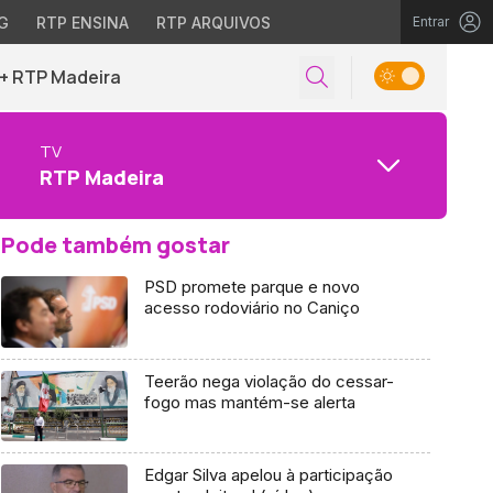
G
RTP ENSINA
RTP ARQUIVOS
Entrar
+ RTP Madeira
TV
RTP Madeira
Pode também gostar
PSD promete parque e novo
acesso rodoviário no Caniço
Teerão nega violação do cessar-
fogo mas mantém-se alerta
Edgar Silva apelou à participação