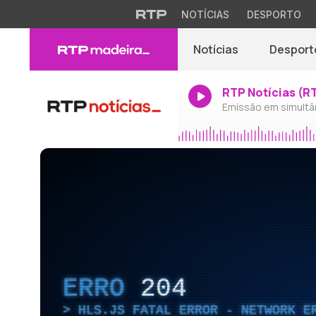
NOTÍCIAS
DESPORTO
Notícias
Desport
RTP Notícias (R
Emissão em simultâ
ERRO
204
HLS.JS FATAL ERROR - NETWORK E