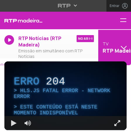
Entrar
RTP Notícias (RTP
NO AR
TV
Madeira)
RTP Madei
Emissão em simultâneo com RTP
Notícias
ERRO
204
HLS.JS FATAL ERROR - NETWORK
ERROR
ESTE CONTEÚDO ESTÁ NESTE
MOMENTO INDISPONÍVEL