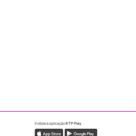
Instale a aplicação
RTP Play
ebook da RTP Madeira
nstagram da RTP Madeira