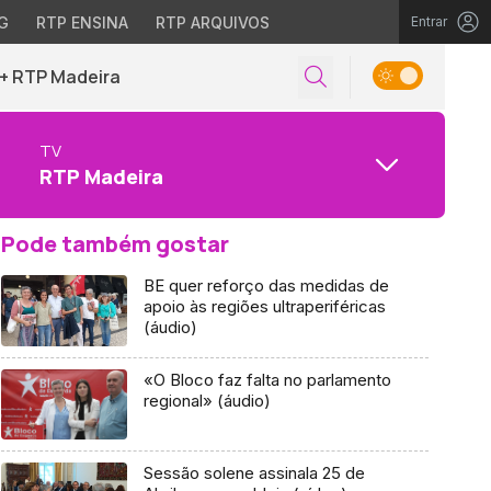
G
RTP ENSINA
RTP ARQUIVOS
Entrar
+ RTP Madeira
TV
RTP Madeira
Pode também gostar
BE quer reforço das medidas de
apoio às regiões ultraperiféricas
(áudio)
«O Bloco faz falta no parlamento
regional» (áudio)
Sessão solene assinala 25 de