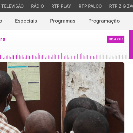
TELEVISÃO
RÁDIO
RTP PLAY
RTP PALCO
RTP ZIG ZA
o
Especiais
Programas
Programação
ira
NO AR