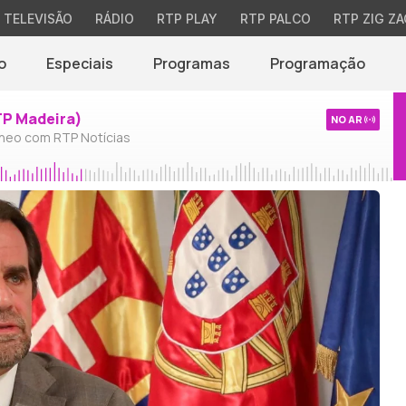
TELEVISÃO
RÁDIO
RTP PLAY
RTP PALCO
RTP ZIG ZA
o
Especiais
Programas
Programação
TP Madeira)
NO AR
neo com RTP Notícias