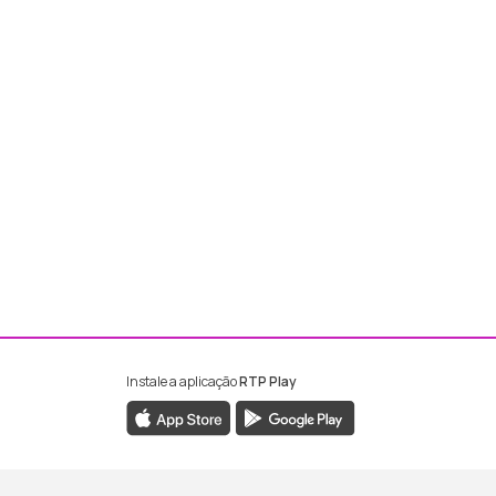
Instale a aplicação
RTP Play
ebook da RTP Madeira
nstagram da RTP Madeira