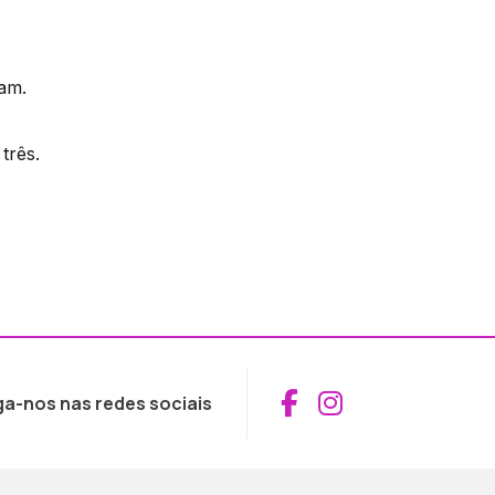
ram.
três.
Aceder ao Fac
Aceder ao I
ga-nos nas redes sociais