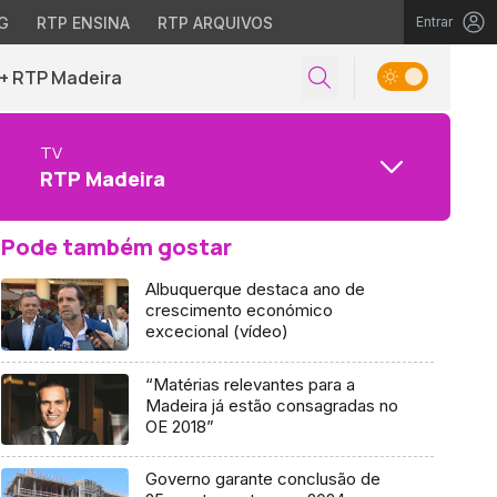
G
RTP ENSINA
RTP ARQUIVOS
Entrar
+ RTP Madeira
TV
RTP Madeira
Pode também gostar
Albuquerque destaca ano de
crescimento económico
excecional (vídeo)
“Matérias relevantes para a
Madeira já estão consagradas no
OE 2018”
Governo garante conclusão de