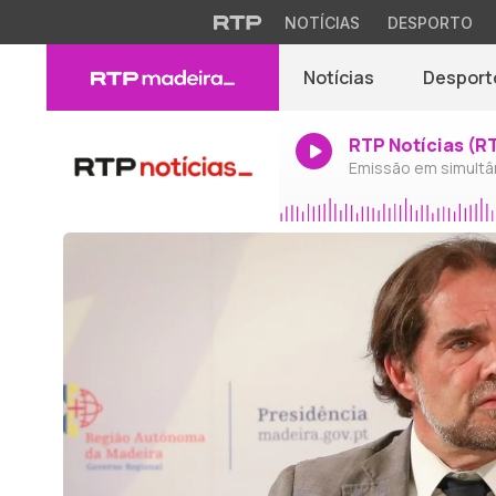
NOTÍCIAS
DESPORTO
Notícias
Desport
RTP Notícias (R
Emissão em simultâ