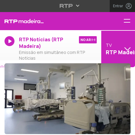
Entrar
RTP Notícias (RTP
NO AR
TV
Madeira)
RTP Madei
Emissão em simultâneo com RTP
Notícias