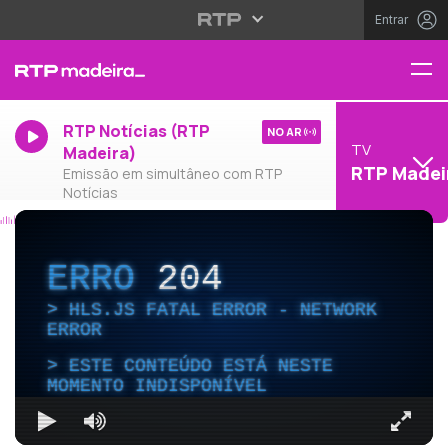
Entrar
RTP Notícias (RTP
NO AR
TV
Madeira)
RTP Madei
Emissão em simultâneo com RTP
Notícias
ERRO
204
HLS.JS FATAL ERROR - NETWORK
ERROR
ESTE CONTEÚDO ESTÁ NESTE
MOMENTO INDISPONÍVEL