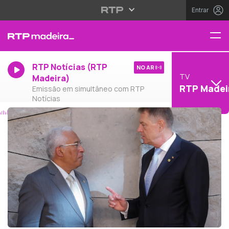
Entrar
RTP Notícias (RTP
NO AR
TV
Madeira)
RTP Madei
Emissão em simultâneo com RTP
Notícias