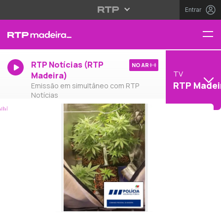
Entrar
RTP Notícias (RTP
NO AR
TV
Madeira)
RTP Madei
Emissão em simultâneo com RTP
Notícias