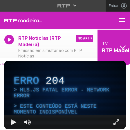
Entrar
RTP Notícias (RTP
NO AR
TV
Madeira)
RTP Madei
Emissão em simultâneo com RTP
Notícias
ERRO
204
HLS.JS FATAL ERROR - NETWORK
ERROR
ESTE CONTEÚDO ESTÁ NESTE
MOMENTO INDISPONÍVEL