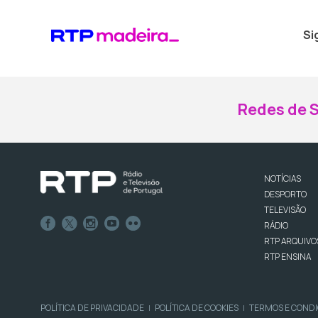
Si
Redes de S
NOTÍCIAS
DESPORTO
TELEVISÃO
RÁDIO
RTP ARQUIVO
RTP ENSINA
POLÍTICA DE PRIVACIDADE
POLÍTICA DE COOKIES
TERMOS E COND
|
|