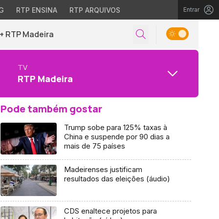
G
RTP ENSINA
RTP ARQUIVOS
Entrar
+ RTP Madeira
TV
RTP Madeira
Pode também gostar
Trump sobe para 125% taxas à
China e suspende por 90 dias a
mais de 75 países
Madeirenses justificam
resultados das eleições (áudio)
CDS enaltece projetos para