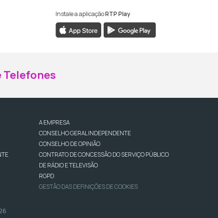
Instale a aplicação
RTP Play
ebook da RTP Madeira
nstagram da RTP Madeira
 Telefones
A EMPRESA
CONSELHO GERAL INDEPENDENTE
CONSELHO DE OPINIÃO
NTE
CONTRATO DE CONCESSÃO DO SERVIÇO PÚBLICO
DE RÁDIO E TELEVISÃO
RGPD
GESTÃO DAS DEFINIÇÕES DE COOKIES
026