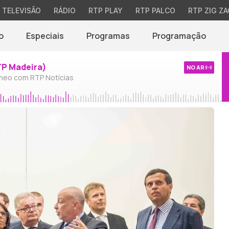
TELEVISÃO
RÁDIO
RTP PLAY
RTP PALCO
RTP ZIG ZA
o
Especiais
Programas
Programação
TP Madeira)
NO AR
neo com RTP Notícias