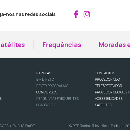
Aceder ao Fac
Aceder ao I
ga-nos nas redes sociais
atélites
Frequências
Moradas e
RTP PLAY
CONTACTOS
EM DIRETO
PROVEDORA DO
REVER PROGRAMAS
TELESPECTADOR
CONCURSOS
PROVEDORA DO OUVI
S
PERGUNTAS FREQUENTES
ACESSIBILIDADES
CONTACTOS
SATÉLITES
IÇÕES
PUBLICIDADE
© RTP, Rádio e Televisão de Portugal 2
|