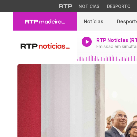
NOTÍCIAS
DESPORTO
Notícias
Desport
RTP Notícias (R
Emissão em simultâ