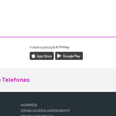
Instale a aplicação
RTP Play
ebook da RTP Madeira
nstagram da RTP Madeira
 Telefones
A EMPRESA
CONSELHO GERAL INDEPENDENTE