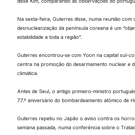
disse Kim, comparando as observações do portuguê
Na sexta-feira, Guterres disse, numa reunião com 
desnuclearização da península coreana é um “obje
estabilidade a toda a região”.
Guterres encontrou-se com Yoon na capital sul-cor
centra na promoção do desarmamento nuclear e da
climática.
Antes de Seul, o antigo primeiro-ministro portugu
77.º aniversário do bombardeamento atómico de H
Guterres repetiu no Japão o aviso contra os horr
semana passada, numa conferência sobre o Tratad