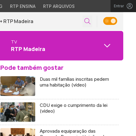
G
RTP ENSINA
RTP ARQUIVOS
Entrar
+ RTP Madeira
TV
RTP Madeira
Pode também gostar
Duas mil famílias inscritas pedem
uma habitação (vídeo)
CDU exige o cumprimento da lei
(vídeo)
Aprovada equiparação das