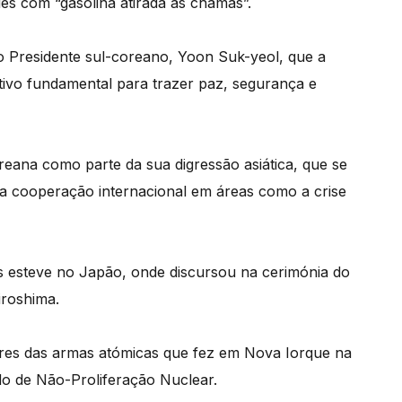
s com “gasolina atirada às chamas”.
o Presidente sul-coreano, Yoon Suk-yeol, que a
tivo fundamental para trazer paz, segurança e
eana como parte da sua digressão asiática, que se
 cooperação internacional em áreas como a crise
ês esteve no Japão, onde discursou na cerimónia do
iroshima.
ores das armas atómicas que fez em Nova Iorque na
o de Não-Proliferação Nuclear.