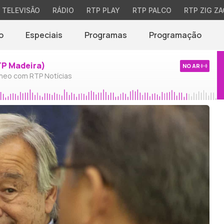
TELEVISÃO
RÁDIO
RTP PLAY
RTP PALCO
RTP ZIG ZA
o
Especiais
Programas
Programação
TP Madeira)
NO AR
neo com RTP Notícias