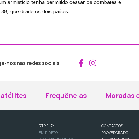
m armistício tenha permitido cessar os combates e
38, que divide os dois países.
Aceder ao Fac
Aceder ao I
ga-nos nas redes sociais
atélites
Frequências
Moradas e
RTP PLAY
CONTACTOS
EM DIRETO
PROVEDORA DO