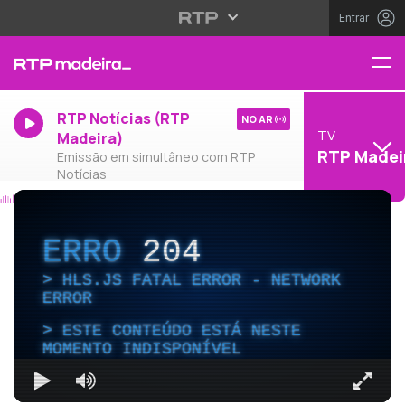
Entrar
RTP Notícias (RTP
NO AR
TV
Madeira)
RTP Madei
Emissão em simultâneo com RTP
Notícias
ERRO
204
HLS.JS FATAL ERROR - NETWORK
ERROR
ESTE CONTEÚDO ESTÁ NESTE
MOMENTO INDISPONÍVEL