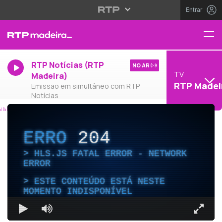
Entrar
RTP Notícias (RTP
NO AR
TV
Madeira)
RTP Madei
Emissão em simultâneo com RTP
Notícias
ERRO
204
HLS.JS FATAL ERROR - NETWORK
ERROR
ESTE CONTEÚDO ESTÁ NESTE
MOMENTO INDISPONÍVEL