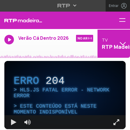
Entrar
Verão Cá Dentro 2026
NO AR
TV
RTP Madei
ERRO
204
HLS.JS FATAL ERROR - NETWORK
ERROR
ESTE CONTEÚDO ESTÁ NESTE
MOMENTO INDISPONÍVEL