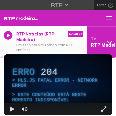
Entrar
RTP Notícias (RTP
NO AR
TV
Madeira)
RTP Madei
Emissão em simultâneo com RTP
Notícias
ERRO
204
HLS.JS FATAL ERROR - NETWORK
ERROR
ESTE CONTEÚDO ESTÁ NESTE
MOMENTO INDISPONÍVEL