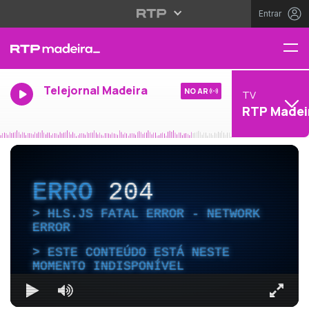
Entrar
Telejornal Madeira
NO AR
TV
RTP Madei
ERRO
204
HLS.JS FATAL ERROR - NETWORK
ERROR
ESTE CONTEÚDO ESTÁ NESTE
MOMENTO INDISPONÍVEL