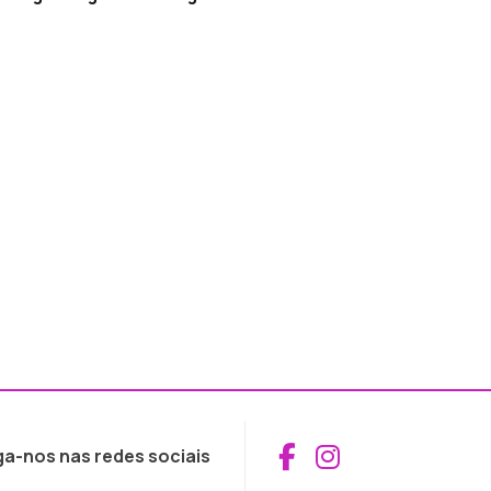
Aceder ao Fac
Aceder ao I
ga-nos nas redes sociais