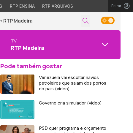
G
RTP ENSINA
RTP ARQUIVOS
Entrar
+ RTP Madeira
TV
RTP Madeira
Pode também gostar
Venezuela vai escoltar navios
petroleiros que saiam dos portos
do país (vídeo)
Governo cria simulador (vídeo)
PSD quer programa e orçamento