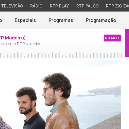
TELEVISÃO
RÁDIO
RTP PLAY
RTP PALCO
RTP ZIG ZA
o
Especiais
Programas
Programação
TP Madeira)
NO AR
neo com RTP Notícias