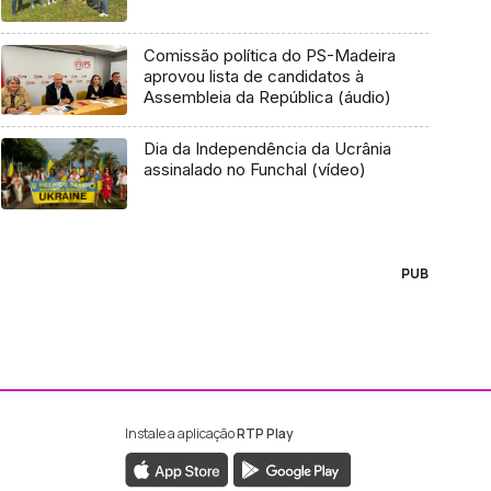
Comissão política do PS-Madeira
aprovou lista de candidatos à
Assembleia da República (áudio)
Dia da Independência da Ucrânia
assinalado no Funchal (vídeo)
PUB
Instale a aplicação
RTP Play
ebook da RTP Madeira
nstagram da RTP Madeira