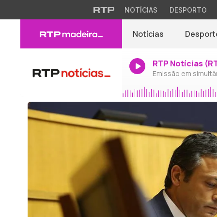
NOTÍCIAS
DESPORTO
Notícias
Desport
RTP Notícias (R
Emissão em simultâ