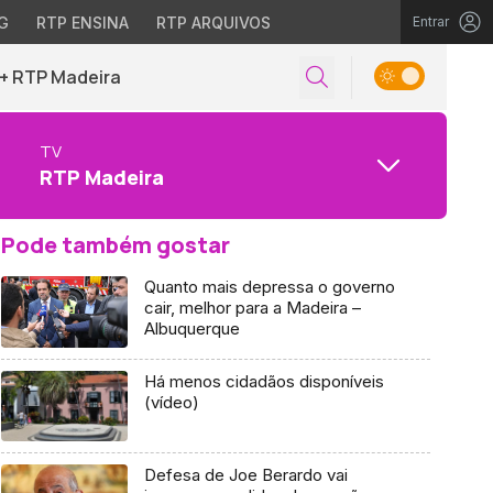
G
RTP ENSINA
RTP ARQUIVOS
Entrar
+ RTP Madeira
TV
RTP Madeira
Pode também gostar
Quanto mais depressa o governo
cair, melhor para a Madeira –
Albuquerque
Há menos cidadãos disponíveis
(vídeo)
Defesa de Joe Berardo vai