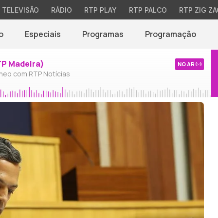
TELEVISÃO
RÁDIO
RTP PLAY
RTP PALCO
RTP ZIG ZA
o
Especiais
Programas
Programação
TP Madeira)
NO AR
neo com RTP Notícias