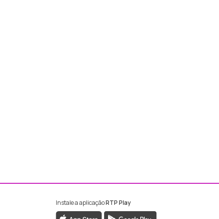
Instale a aplicação
RTP Play
ebook da RTP Madeira
nstagram da RTP Madeira