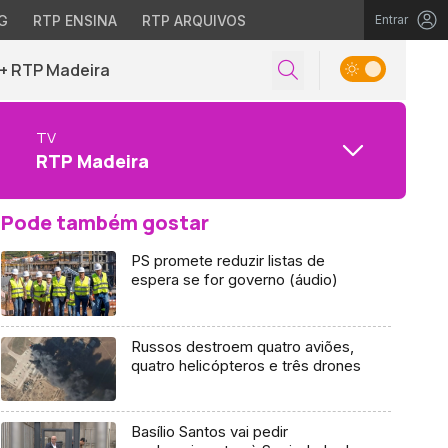
G
RTP ENSINA
RTP ARQUIVOS
Entrar
+ RTP Madeira
TV
RTP Madeira
Pode também gostar
PS promete reduzir listas de
espera se for governo (áudio)
Russos destroem quatro aviões,
quatro helicópteros e três drones
Basílio Santos vai pedir