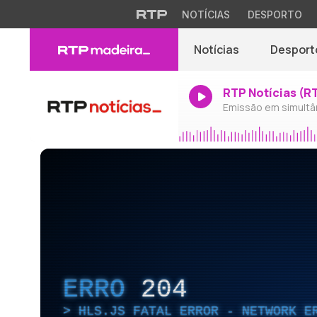
NOTÍCIAS
DESPORTO
Notícias
Desport
RTP Notícias (R
Emissão em simultâ
ERRO
204
HLS.JS FATAL ERROR - NETWORK E