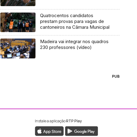
Quatrocentos candidatos
prestam provas para vagas de
cantoneiros na Câmara Municipal
Madeira vai integrar nos quadros
230 professores (vídeo)
PUB
Instale a aplicação
RTP Play
ebook da RTP Madeira
nstagram da RTP Madeira