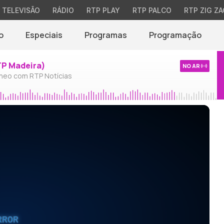
TELEVISÃO
RÁDIO
RTP PLAY
RTP PALCO
RTP ZIG ZA
o
Especiais
Programas
Programação
TP Madeira)
NO AR
neo com RTP Notícias
RROR