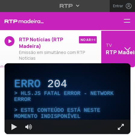
Entrar
RTP Notícias (RTP
NO AR
TV
Madeira)
RTP Madei
Emissão em simultâneo com RTP
Notícias
ERRO
204
HLS.JS FATAL ERROR - NETWORK
ERROR
ESTE CONTEÚDO ESTÁ NESTE
MOMENTO INDISPONÍVEL