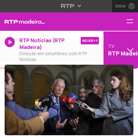
Entrar
RTP Notícias (RTP
NO AR
TV
Madeira)
RTP Madei
Emissão em simultâneo com RTP
Notícias