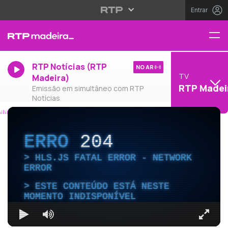
Entrar
RTP Notícias (RTP
NO AR
TV
Madeira)
RTP Madei
Emissão em simultâneo com RTP
Notícias
ERRO
204
HLS.JS FATAL ERROR - NETWORK
ERROR
ESTE CONTEÚDO ESTÁ NESTE
MOMENTO INDISPONÍVEL