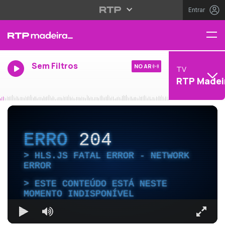
Entrar
Sem Filtros
NO AR
TV
RTP Madei
ERRO
204
HLS.JS FATAL ERROR - NETWORK
ERROR
ESTE CONTEÚDO ESTÁ NESTE
MOMENTO INDISPONÍVEL