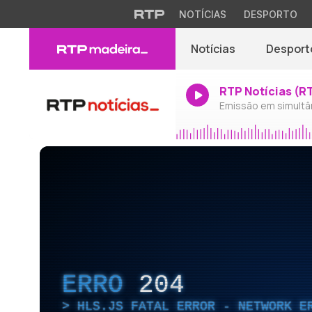
NOTÍCIAS
DESPORTO
Notícias
Desport
RTP Notícias (R
Emissão em simultâ
ERRO
204
HLS.JS FATAL ERROR - NETWORK E