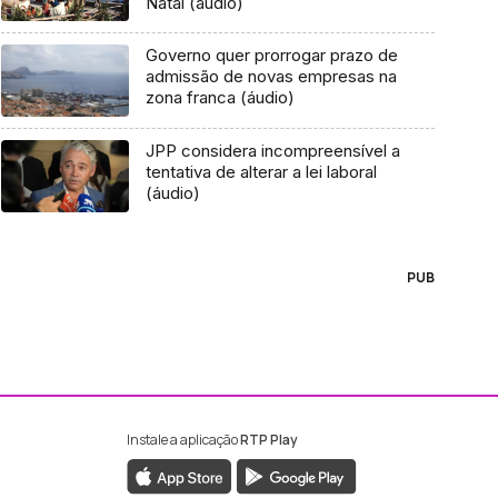
Natal (áudio)
Governo quer prorrogar prazo de
admissão de novas empresas na
zona franca (áudio)
JPP considera incompreensível a
tentativa de alterar a lei laboral
(áudio)
PUB
Instale a aplicação
RTP Play
ebook da RTP Madeira
nstagram da RTP Madeira