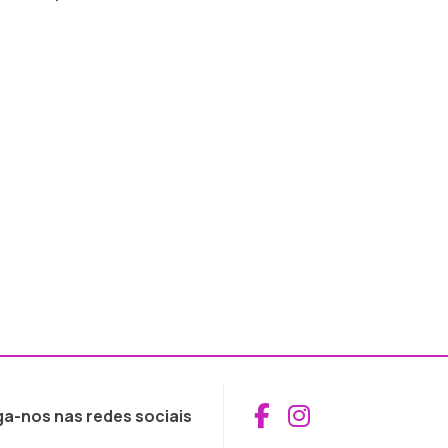
Aceder ao Fac
Aceder ao I
ga-nos nas redes sociais