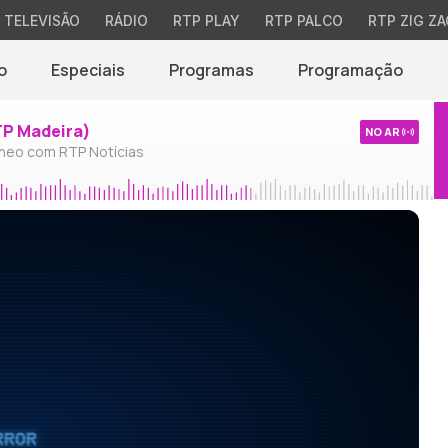
TELEVISÃO
RÁDIO
RTP PLAY
RTP PALCO
RTP ZIG ZA
o
Especiais
Programas
Programação
TP Madeira)
NO AR
neo com RTP Notícias
RROR