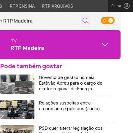
G
RTP ENSINA
RTP ARQUIVOS
Entrar
+ RTP Madeira
TV
RTP Madeira
Pode também gostar
Governo de gestão nomeia
Estêvão Abreu para o cargo de
diretor regional da Energia
(áudio)
Relações suspeitas entre
empresário e políticos (áudio)
PSD quer alterar legislação dos