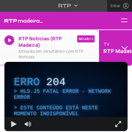
Entrar
RTP Notícias (RTP
NO AR
TV
Madeira)
RTP Madei
Emissão em simultâneo com RTP
Notícias
ERRO
204
HLS.JS FATAL ERROR - NETWORK
ERROR
ESTE CONTEÚDO ESTÁ NESTE
MOMENTO INDISPONÍVEL