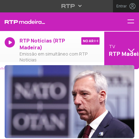
Entrar
RTP Notícias (RTP
NO AR
TV
Madeira)
RTP Madei
Emissão em simultâneo com RTP
Notícias