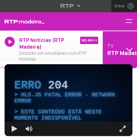
Entrar
RTP Notícias (RTP
NO AR
TV
Madeira)
RTP Madei
Emissão em simultâneo com RTP
Notícias
ERRO
204
HLS.JS FATAL ERROR - NETWORK
ERROR
ESTE CONTEÚDO ESTÁ NESTE
MOMENTO INDISPONÍVEL